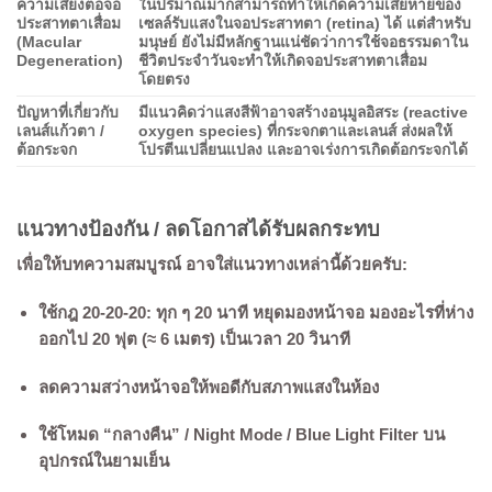
ความเสี่ยงต่อจอ
ในปริมาณมากสามารถทำให้เกิดความเสียหายของ
ประสาทตาเสื่อม
เซลล์รับแสงในจอประสาทตา (retina) ได้ แต่สำหรับ
(Macular
มนุษย์ ยังไม่มีหลักฐานแน่ชัดว่าการใช้จอธรรมดาใน
Degeneration)
ชีวิตประจำวันจะทำให้เกิดจอประสาทตาเสื่อม
โดยตรง
ปัญหาที่เกี่ยวกับ
มีแนวคิดว่าแสงสีฟ้าอาจสร้างอนุมูลอิสระ (reactive
เลนส์แก้วตา /
oxygen species) ที่กระจกตาและเลนส์ ส่งผลให้
ต้อกระจก
โปรตีนเปลี่ยนแปลง และอาจเร่งการเกิดต้อกระจกได้
แนวทางป้องกัน / ลดโอกาสได้รับผลกระทบ
เพื่อให้บทความสมบูรณ์ อาจใส่แนวทางเหล่านี้ด้วยครับ:
ใช้กฎ
20-20-20
: ทุก ๆ 20 นาที หยุดมองหน้าจอ มองอะไรที่ห่าง
ออกไป 20 ฟุต (≈ 6 เมตร) เป็นเวลา 20 วินาที
ลดความสว่างหน้าจอให้พอดีกับสภาพแสงในห้อง
ใช้โหมด “กลางคืน” / Night Mode / Blue Light Filter บน
อุปกรณ์ในยามเย็น