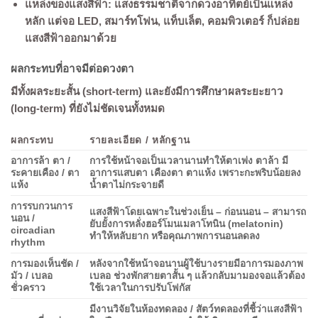
แหล่งของแสงสีฟ้า: แสงธรรมชาติจากดวงอาทิตย์เป็นแหล่ง
หลัก แต่จอ LED, สมาร์ทโฟน, แท็บเล็ต, คอมพิวเตอร์ ก็ปล่อย
แสงสีฟ้าออกมาด้วย
ผลกระทบที่อาจมีต่อดวงตา
มีทั้งผลระยะสั้น (short-term) และยังมีการศึกษาผลระยะยาว
(long-term) ที่ยังไม่ชัดเจนทั้งหมด
ผลกระทบ
รายละเอียด / หลักฐาน
อาการล้า ตา /
การใช้หน้าจอเป็นเวลานานทำให้ตาเพ่ง ตาล้า มี
ระคายเคือง / ตา
อาการแสบตา เคืองตา ตาแห้ง เพราะกะพริบน้อยลง
แห้ง
น้ำตาไม่กระจายดี
การรบกวนการ
แสงสีฟ้าโดยเฉพาะในช่วงเย็น – ก่อนนอน – สามารถ
นอน /
ยับยั้งการหลั่งฮอร์โมนเมลาโทนิน (melatonin)
circadian
ทำให้หลับยาก หรือคุณภาพการนอนลดลง
rhythm
การมองเห็นชัด /
หลังจากใช้หน้าจอนานผู้ใช้บางรายมีอาการมองภาพ
มัว / เบลอ
เบลอ ช่วงพักสายตาสั้น ๆ แล้วกลับมามองจอแล้วต้อง
ชั่วคราว
ใช้เวลาในการปรับโฟกัส
มีงานวิจัยในห้องทดลอง / สัตว์ทดลองที่ชี้ว่าแสงสีฟ้า