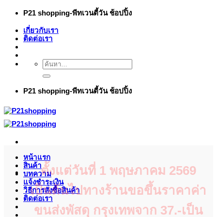
ข้าม
P21 shopping-พีทเวนตี้วัน ช้อปปิ้ง
ไป
เกี่ยวกับเรา
ยัง
ติดต่อเรา
เนื้อหา
ค้นหา:
P21 shopping-พีทเวนตี้วัน ช้อปปิ้ง
หน้าแรก
สินค้า
ตั้งแต่วันที่ 1 พฤษภาคม 2569
บทความ
แจ้งชำระเงิน
เป็นต้นไปทางร้านขอขึ้นราคาค่า
วิธีการสั่งซื้อสินค้า
ติดต่อเรา
ขนส่งพัสดุ กรุงเทพจาก 37.-เป็น