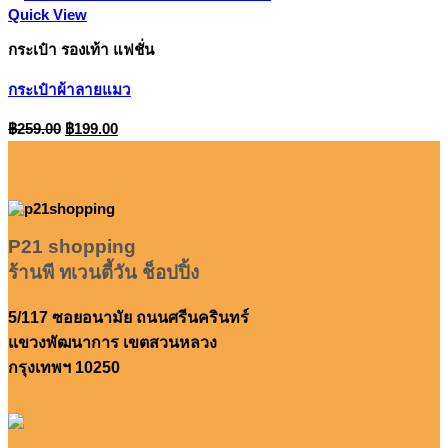
Quick View
กระเป๋า รองเท้า แฟชั่น
กระเป๋าผ้าลายแมว
Original
Current
฿
259.00
฿
199.00
price
price
was:
is:
฿259.00.
฿199.00.
P21 shopping
ร้านพี ทเวนตี้วัน ช็อปปิ้ง
5/117 ซอยอนามัย ถนนศรีนครินทร์
แขวงพัฒนาการ เขตสวนหลวง
กรุงเทพฯ 10250