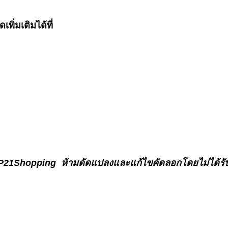
่มเติมได้ที่
าน P21Shopping ห้ามดัดแปลงและแก้ไขคัดลอกโดยไม่ได้รั