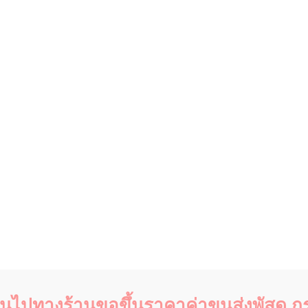
ต้นไปทางร้านขอขึ้นราคาค่าขนส่งพัสดุ กร