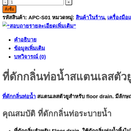
จำนวน
สั่งซื้อ
ที่
รหัสสินค้า:
APC-S01
หมวดหมู่:
สินค้าในร้าน
,
เครื่องมื
ดัก
กลิ่น
ท่อ
คำอธิบาย
ส
ข้อมูลเพิ่มเติม
แตน
บทวิจารณ์ (0)
เลส
ตัว
ที่ดักกลิ่นท่อน้ำสแตนเลสตัวย
ยู
ชิ้น
ที่ดักกลิ่นท่อน้ำ
สแตนเลสตัวยูสำหรับ floor drain. มีลักษณ
คุณสมบัติ ที่ดักกลิ่นท่อระบายน้ำ
ที่ดักกลิ่นสำหรับ Floor drain ใช้ดักกลิ่นท่อน้ำทิ้