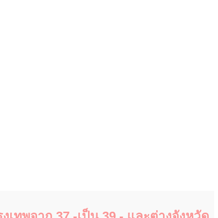
ุงเทพจาก 37.-เป็น 39.- และต่างจังหวัด