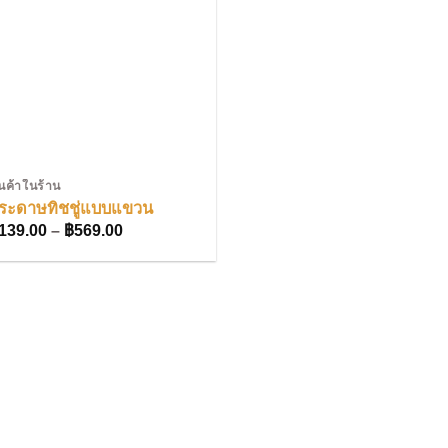
ินค้าในร้าน
ระดาษทิชชู่แบบแขวน
Price
139.00
–
฿
569.00
range:
฿139.00
through
฿569.00