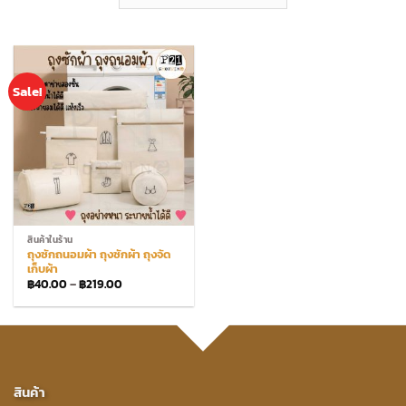
Sale!
สินค้าในร้าน
ถุงซักถนอมผ้า ถุงซักผ้า ถุงจัด
เก็บผ้า
Price
฿
40.00
–
฿
219.00
range:
฿40.00
through
฿219.00
สินค้า