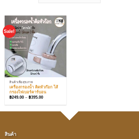
Sale!
สินค้าเพื่อสุขภาพ
เครื่องกรองน้ำ ติดหัวก๊อก ไส้
กรองไฟเบอร์คาร์บอน
Price
฿
249.00
–
฿
395.00
range:
฿249.00
through
฿395.00
สินค้า